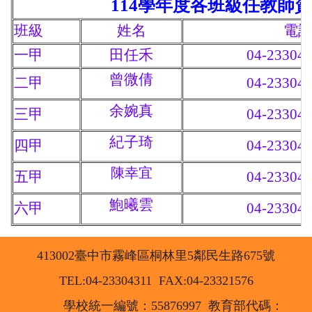
114學年度各班級任教師
班級
姓名
電
一甲
田任禾
04-23304
曾微倩
二甲
04-23304
余婉真
三甲
04-23304
紀子琦
四甲
04-23304
陳幸宜
五甲
04-23304
鮑曦雲
六甲
04-23304
413002臺中市霧峰區桐林里5鄰民生路675號
TEL:04-23304311 FAX:04-23321576
學校統一編號：55876997
教育部代碼：