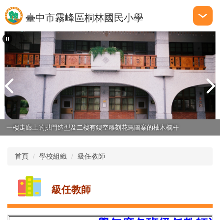
跳
臺中市霧峰區桐林國民小學
到
主
要
內
容
區
一樓走廊上的拱門造型及二樓有鏤空雕刻花鳥圖案的柚木欄杆
首頁
學校組織
級任教師
級任教師