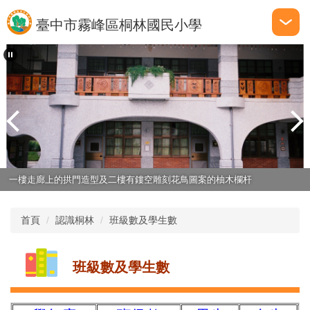
跳
臺中市霧峰區桐林國民小學
到
主
要
內
容
區
一樓走廊上的拱門造型及二樓有鏤空雕刻花鳥圖案的柚木欄杆
首頁
認識桐林
班級數及學生數
班級數及學生數