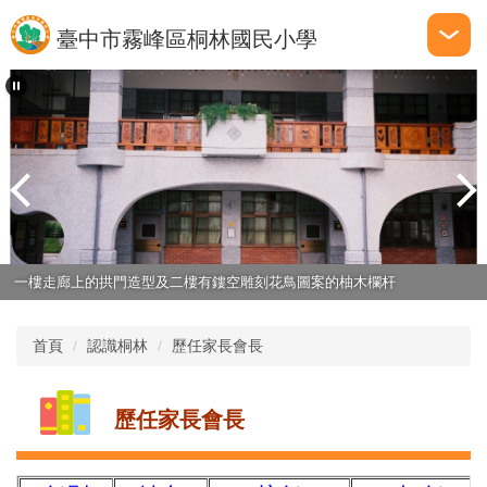
跳
臺中市霧峰區桐林國民小學
到
主
要
內
容
區
一樓走廊上的拱門造型及二樓有鏤空雕刻花鳥圖案的柚木欄杆
首頁
認識桐林
歷任家長會長
歷任家長會長