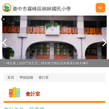
跳
臺中市霧峰區桐林國民小學
到
主
要
內
容
區
一樓走廊上的拱門造型及二樓有鏤空雕刻花鳥圖案的柚木欄杆
首頁
學校組織
會計室
會計室