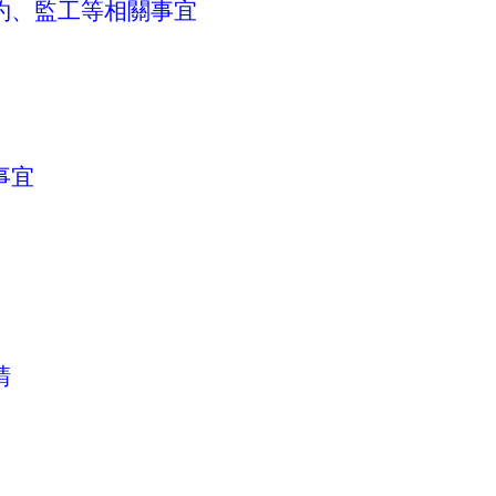
約、監工等相關事宜
事宜
請