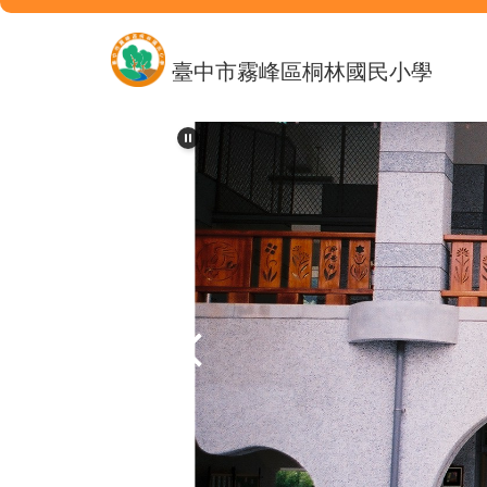
跳
到
主
臺中市霧峰區桐林國民小學
要
內
容
區