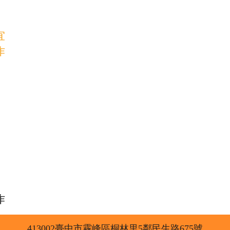
宜
作
作
413002臺中市霧峰區桐林里5鄰民生路675號