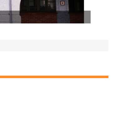
二樓有鏤空雕刻花鳥